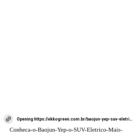
Medindo apenas 3,38
m de comprimento,
1,68 m de largura e
1,72 m de altura.
Opening
https://ekkogreen.com.br/baojun-yep-suv-eletrico/?utm_source=google&utm_medium=web-stories&utm_campaign=mobilidade&utm_term=suv-eletrico
Conheca-o-Baojun-Yep-o-SUV-Eletrico-Mais-