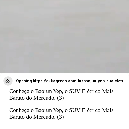
divididos.
Opening
https://ekkogreen.com.br/baojun-yep-suv-eletrico/?utm_source=google&utm_medium=web-stories&utm_campaign=mobilidade&utm_term=suv-eletrico
Conheça o Baojun Yep, o SUV Elétrico Mais
Barato do Mercado. (3)
Conheça o Baojun Yep, o SUV Elétrico Mais
Barato do Mercado. (3)