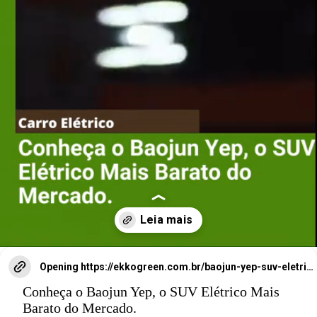
Conheça o
Baojun Yep, o
SUV Elétrico
ais Barato do
M
Opening
https://ekkogreen.com.br/baojun-yep-suv-eletrico/?utm_source=google&utm_medium=web-stories&utm_campaign=mobilidade&utm_term=suv-eletrico
M
ercado.
Conheça o Baojun Yep, o SUV Elétrico Mais
Barato do Mercado.