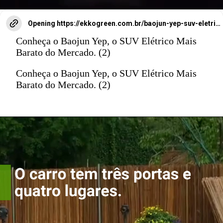
Opening
https://ekkogreen.com.br/baojun-yep-suv-eletrico/?utm_source=google&utm_medium=web-stories&utm_campaign=mobilidade&utm_term=suv-eletrico
Conheça o Baojun Yep, o SUV Elétrico Mais
Barato do Mercado. (2)
Conheça o Baojun Yep, o SUV Elétrico Mais
Barato do Mercado. (2)