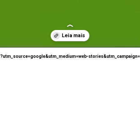
o
ico/?utm_source=google&utm_medium=web-stories&utm_campaign=
B
o