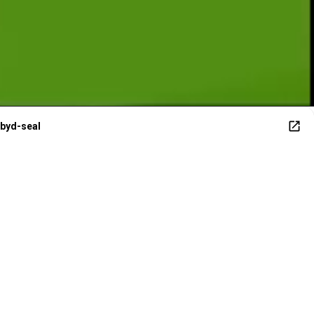
P
byd-seal