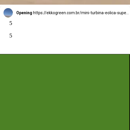
combustíveis fósseis.
Opening
https://ekkogreen.com.br/mini-turbina-eolica-supera-paineis-solares/
5
5