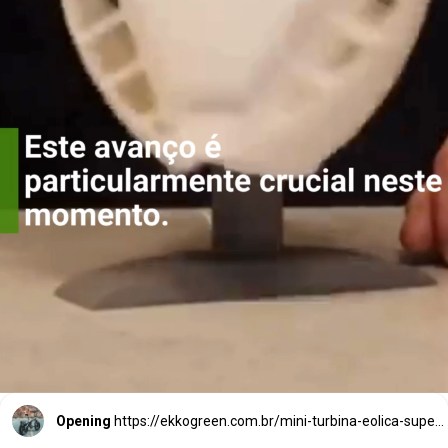
Este avanço é
particularmente
crucial neste
momento.
Opening
https://ekkogreen.com.br/mini-turbina-eolica-supera-paineis-solares/