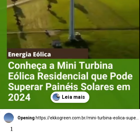
Conheça a M
ini
Turbina Eólica
Residencial que
Pode Superar
Painéis Solares
Opening
https://ekkogreen.com.br/mini-turbina-eolica-supera-paineis-solares/
1