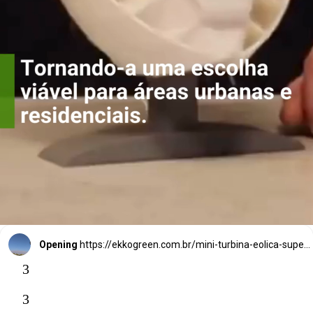
residenciais.
Opening
https://ekkogreen.com.br/mini-turbina-eolica-supera-paineis-solares/
3
3