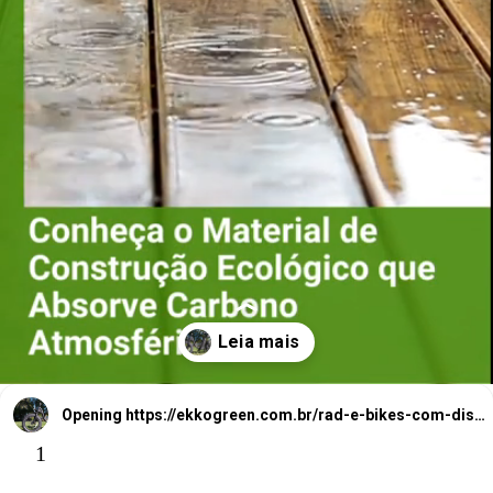
Conheça o
aterial de
Construção
Ecológico que
Absorve
Carbono
Atm
M
Opening
https://ekkogreen.com.br/rad-e-bikes-com-dispositivo-de-seguranca/?utm_source=google&utm_medium=web-stories&utm_campaign=bicicleta-eletrica
1