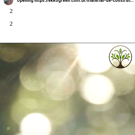
Opening
https://ekkogreen.com.br/material-de-construcao-absorve-carbono/
2
2