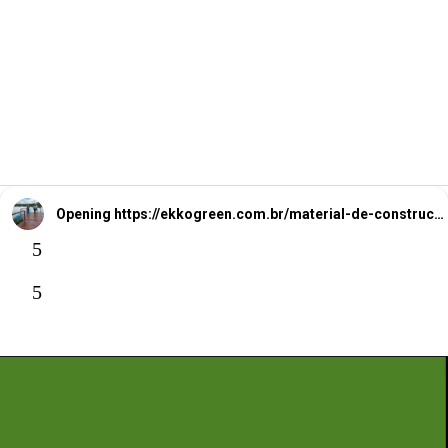
apresenta como uma
alternativa mais
acessível.
Opening
https://ekkogreen.com.br/material-de-construcao-absorve-carbono/
5
5