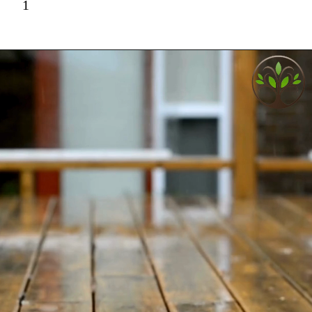
1
osférico