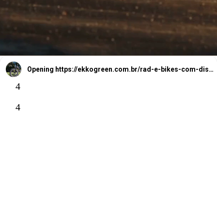
Opening
https://ekkogreen.com.br/rad-e-bikes-com-dispositivo-de-seguranca/?utm_source=google&utm_medium=web-stories&utm_campaign=bicicleta-eletrica
4
4