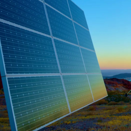
Já pensou existir uma 
maneira de obter 
energia solar, sem 
sol?