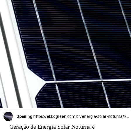
energia solar 
noturna
 é 
gerada por um 
aparelho 
chamado diodo 
termorradiativo.
Opening
https://ekkogreen.com.br/energia-solar-noturna/?utm_source=google&utm_medium=discover&utm_campaign=web-stories&utm_term=energia-solar
Geração de Energia Solar Noturna é