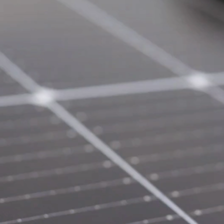
A partir do calor 
irradiado pelo 
planeta terra 
com luz 