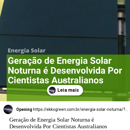
Energia Solar 
Noturna é 
Desenvolvida 
Por Cientistas 
Australianos
Opening
https://ekkogreen.com.br/energia-solar-noturna/?utm_source=google&utm_medium=discover&utm_campaign=web-stories&utm_term=energia-solar
Geração de Energia Solar Noturna é
Desenvolvida Por Cientistas Australianos