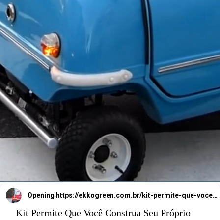
É necessário cerca de
cinquenta horas de
trabalho para montá-
lo.
Opening
https://ekkogreen.com.br/kit-permite-que-voce-construa-carro-eletrico-em-casa/?utm_source=google&utm_medium=web-stories&utm_campaign=carro-eletrico
Kit Permite Que Você Construa Seu Próprio