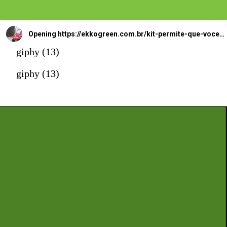
Opening
https://ekkogreen.com.br/kit-permite-que-voce-construa-carro-eletrico-em-casa/?utm_source=google&utm_medium=web-stories&utm_campaign=carro-eletrico
giphy (13)
giphy (13)