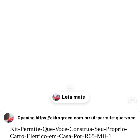
Kit Perm
ite Que
Você Construa
Seu Próprio
Carro Elétrico
Casa Por
R$65 M
Opening
https://ekkogreen.com.br/kit-permite-que-voce-construa-carro-eletrico-em-casa/?utm_source=google&utm_medium=web-stories&utm_campaign=carro-eletrico
em
Kit-Permite-Que-Voce-Construa-Seu-Proprio-
Carro-Eletrico-em-Casa-Por-R65-Mil-1