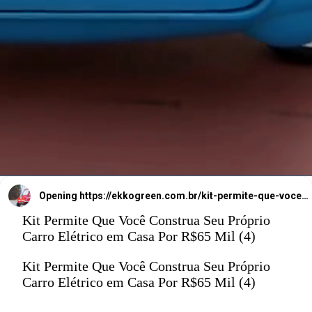
45 km/h.
Opening
https://ekkogreen.com.br/kit-permite-que-voce-construa-carro-eletrico-em-casa/?utm_source=google&utm_medium=web-stories&utm_campaign=carro-eletrico
Kit Permite Que Você Construa Seu Próprio
Carro Elétrico em Casa Por R$65 Mil (4)
Kit Permite Que Você Construa Seu Próprio
Carro Elétrico em Casa Por R$65 Mil (4)