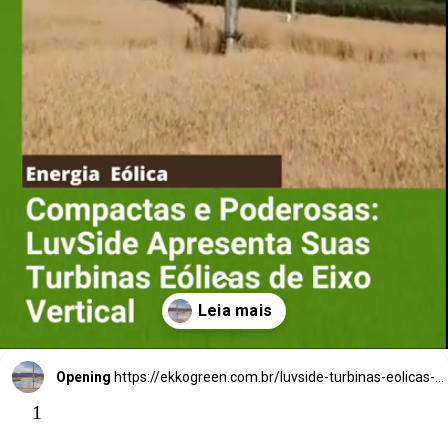
Com
pactas e
Poderosas:
LuvSide
Apresenta Suas
Turbinas Eólicas
Opening
https://ekkogreen.com.br/luvside-turbinas-eolicas-verticais/?utm_source=google&utm_medium=web-stories&utm_campaign=energia-eolica
1