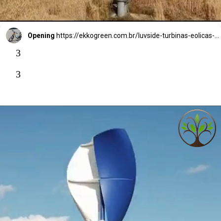
Opening
https://ekkogreen.com.br/luvside-turbinas-eolicas-verticais/?utm_source=google&utm_medium=web-stories&utm_campaign=energia-eolica
3
3