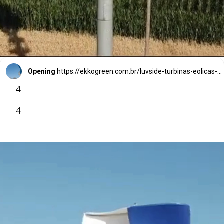
vento.
Opening
https://ekkogreen.com.br/luvside-turbinas-eolicas-verticais/?utm_source=google&utm_medium=web-stories&utm_campaign=energia-eolica
4
4