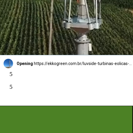
principais: as turbinas
Savonius e as turbinas
Darrieus.
Opening
https://ekkogreen.com.br/luvside-turbinas-eolicas-verticais/?utm_source=google&utm_medium=web-stories&utm_campaign=energia-eolica
5
5