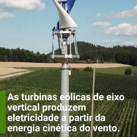
As turbinas
eólicas de eixo
vertical
produzem
eletricidade a
partir da energia
cinética do