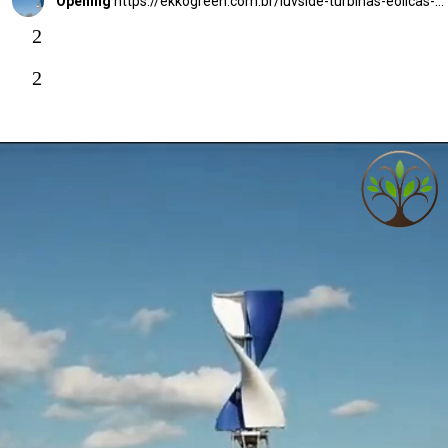
Opening
https://ekkogreen.com.br/luvside-turbinas-eolicas-verticais/?utm_source=google&utm_medium=web-stories&utm_campaign=energia-eolica
2
2