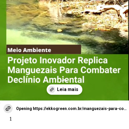
Projeto Inovador
Replica
anguezais
Para Com
bater
Declínio
M
Opening
https://ekkogreen.com.br/manguezais-para-combater-impacto-ambiental/?utm_source=google&utm_medium=web-stories&utm_campaign=meio-ambiente&utm_term=manguezais
1