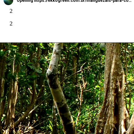
Opening
https://ekkogreen.com.br/manguezais-para-combater-impacto-ambiental/?utm_source=google&utm_medium=web-stories&utm_campaign=meio-ambiente&utm_term=manguezais
2
2