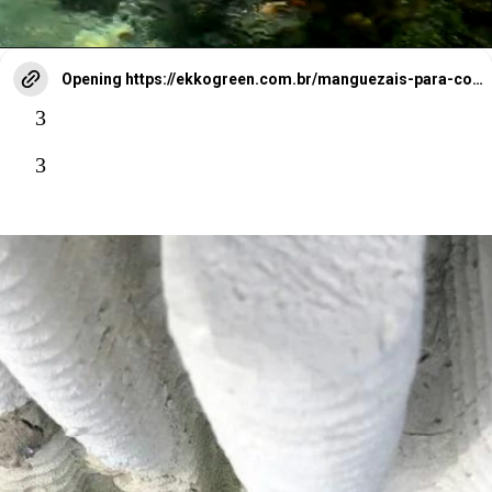
Opening
https://ekkogreen.com.br/manguezais-para-combater-impacto-ambiental/?utm_source=google&utm_medium=web-stories&utm_campaign=meio-ambiente&utm_term=manguezais
3
3