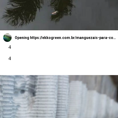
Opening
https://ekkogreen.com.br/manguezais-para-combater-impacto-ambiental/?utm_source=google&utm_medium=web-stories&utm_campaign=meio-ambiente&utm_term=manguezais
4
4