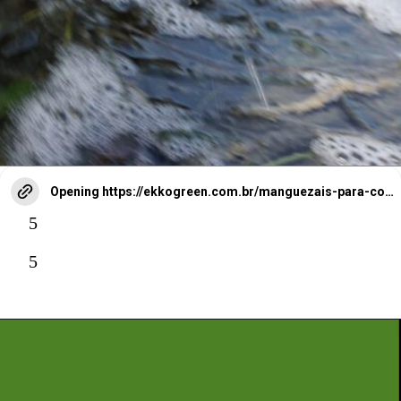
a energia das ondas.
Opening
https://ekkogreen.com.br/manguezais-para-combater-impacto-ambiental/?utm_source=google&utm_medium=web-stories&utm_campaign=meio-ambiente&utm_term=manguezais
5
5