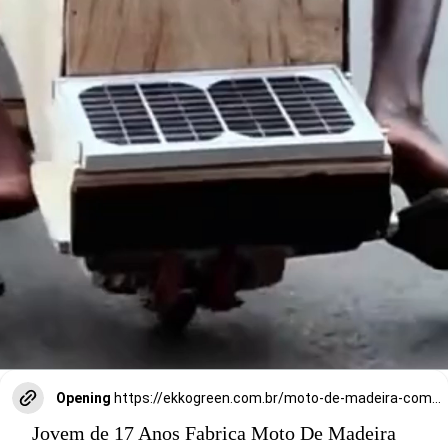
Opening
https://ekkogreen.com.br/moto-de-madeira-com-energia-solar/?utm_source=google&utm_medium=discover&utm_campaign=web-stories
Jovem de 17 Anos Fabrica Moto De Madeira