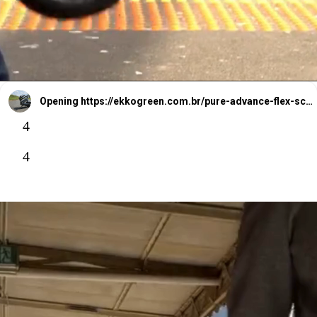
tradicionais.
Opening
https://ekkogreen.com.br/pure-advance-flex-scooter-eletrica-dobravel/?utm_source=google&utm_medium=web-stories&utm_campaign=scooter-eletrica
4
4