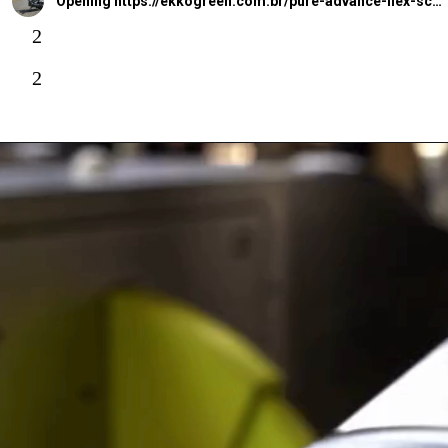
Opening
https://ekkogreen.com.br/pure-advance-flex-scooter-eletrica-dobravel/?utm_source=google&utm_medium=web-stories&utm_campaign=scooter-eletrica
2
2