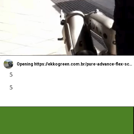
uma maior
estabilidade e
controle
Opening
https://ekkogreen.com.br/pure-advance-flex-scooter-eletrica-dobravel/?utm_source=google&utm_medium=web-stories&utm_campaign=scooter-eletrica
5
5