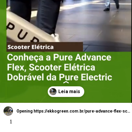
Conheça a Pure
Advance Flex,
Scooter Elétrica
Dobrável da
Opening
https://ekkogreen.com.br/pure-advance-flex-scooter-eletrica-dobravel/?utm_source=google&utm_medium=web-stories&utm_campaign=scooter-eletrica
Pure Electric
1