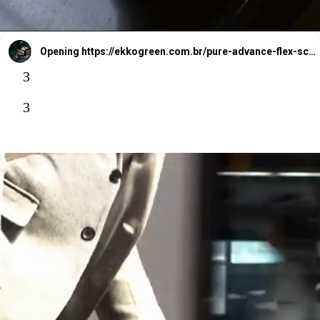
Opening
https://ekkogreen.com.br/pure-advance-flex-scooter-eletrica-dobravel/?utm_source=google&utm_medium=web-stories&utm_campaign=scooter-eletrica
3
3