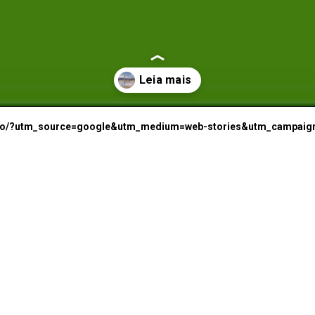
I
etrico/?utm_source=google&utm_medium=web-stories&utm_campaig
C