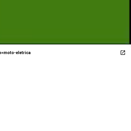
J
n=moto-eletrica