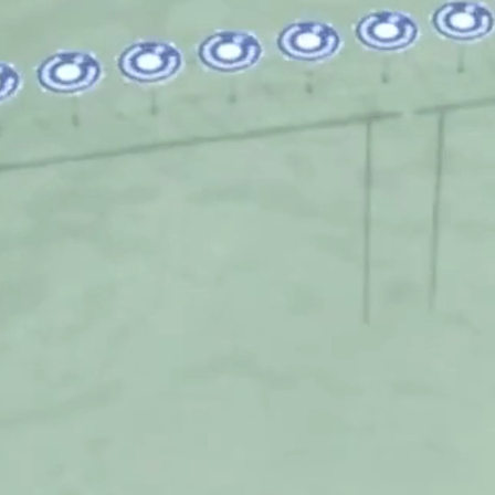
O sistema modular foi
projetado pela
empresa italiana
Mold.