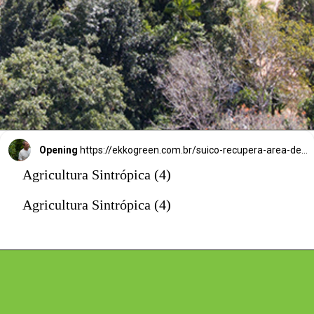
anos de 
extração e 
queimadas.
Opening
https://ekkogreen.com.br/suico-recupera-area-degradada/?utm_source=google&utm_medium=discover&utm_campaign=web-story
Agricultura Sintrópica (4)
Agricultura Sintrópica (4)