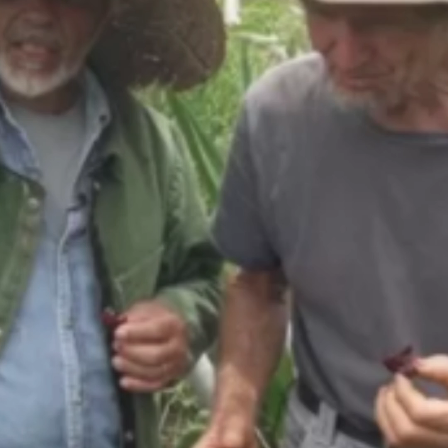
Renasceu após a 
chegada do suíço 
Ernst Götcsh.