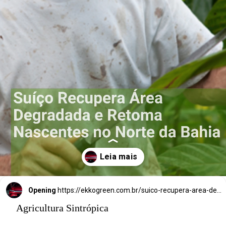
Área Degradada 
e Retoma 
Nascentes no 
Norte da Bahia
Opening
https://ekkogreen.com.br/suico-recupera-area-degradada/?utm_source=google&utm_medium=discover&utm_campaign=web-story
Agricultura Sintrópica