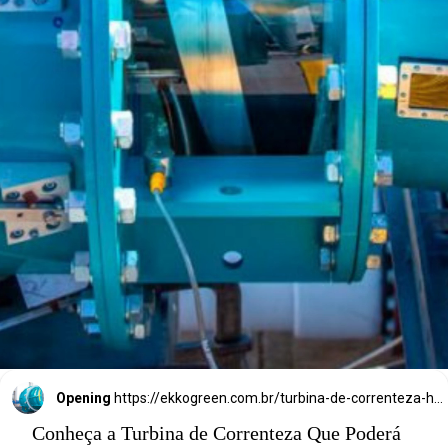
Que promete 
substituir de vez 
as fontes 
hídricas.
Opening
https://ekkogreen.com.br/turbina-de-correnteza-hidreletricas/?utm_source=google&utm_medium=discover&utm_campaign=web-story
Conheça a Turbina de Correnteza Que Poderá