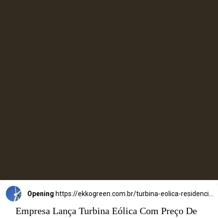
É ideal para casas,
comércios ou até
áreas rurais.
Opening
https://ekkogreen.com.br/turbina-eolica-residencial-barata/?utm_source=google&utm_medium=web-stories&utm_campaign=energia-eolica
Empresa Lança Turbina Eólica Com Preço De