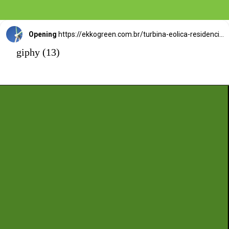
Opening
https://ekkogreen.com.br/turbina-eolica-residencial-barata/?utm_source=google&utm_medium=web-stories&utm_campaign=energia-eolica
giphy (13)