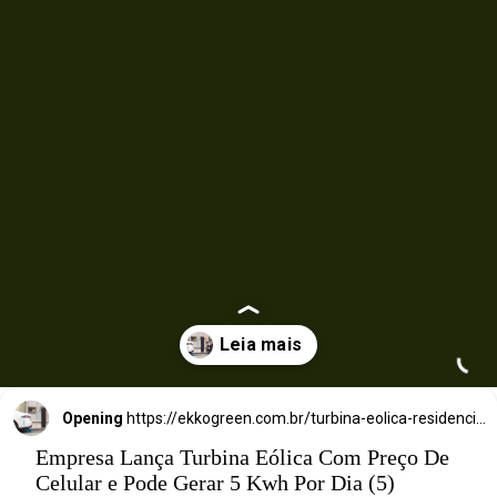
Turbina Eólica
Residencial
Gera 5 kW
h Por
Dia e Custa
enos Que um
Opening
https://ekkogreen.com.br/turbina-eolica-residencial-barata/?utm_source=google&utm_medium=discover&utm_campaign=web-stories&utm_term=energia-eolica
M
Empresa Lança Turbina Eólica Com Preço De
Celular e Pode Gerar 5 Kwh Por Dia (5)