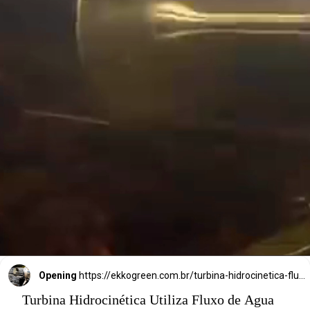
Que gera 
eletricidade com 
a força da água.
Opening
https://ekkogreen.com.br/turbina-hidrocinetica-fluxo-agua/?utm_source=google&utm_medium=discover&utm_campaign=web-stories&utm_term=energia-limpa
Turbina Hidrocinética Utiliza Fluxo de Água