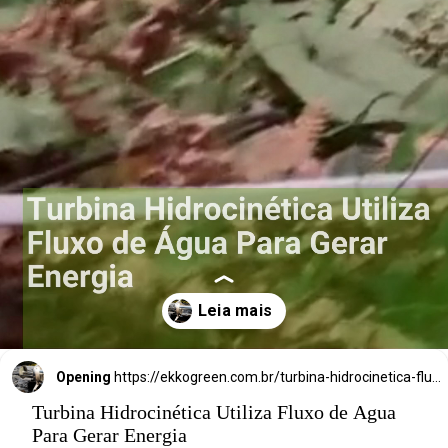
Hidrocinética 
Utiliza Fluxo de 
Água Para 
Energia
Opening
https://ekkogreen.com.br/turbina-hidrocinetica-fluxo-agua/?utm_source=google&utm_medium=discover&utm_campaign=web-stories&utm_term=energia-limpa
Turbina Hidrocinética Utiliza Fluxo de Água
Para Gerar Energia