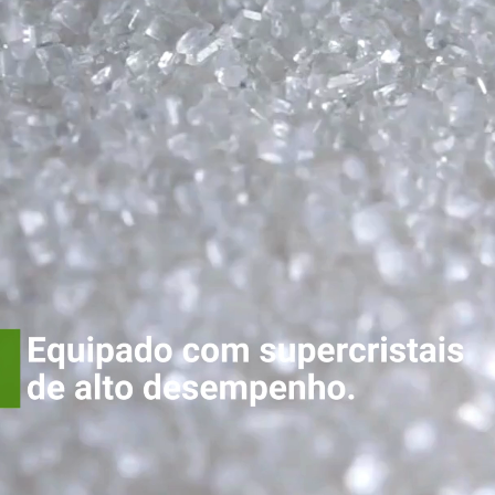
Equipado com
supercristais de
alto
desempenho.