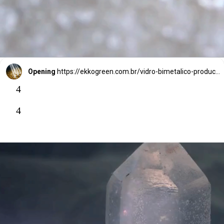
Opening
https://ekkogreen.com.br/vidro-bimetalico-producao-de-hidrogenio/?utm_source=google&utm_medium=web-stories&utm_campaign=energia-solar
4
4