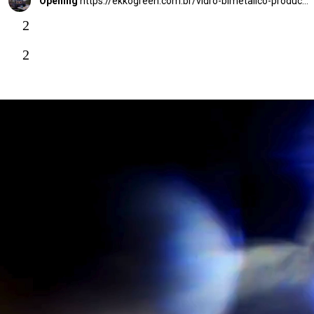
Opening
https://ekkogreen.com.br/vidro-bimetalico-producao-de-hidrogenio/?utm_source=google&utm_medium=web-stories&utm_campaign=energia-solar
2
2