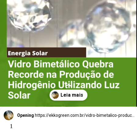
Vidro Bim
etálico
Quebra Recorde
na Produção de
Hidrogênio
Utilizando Luz
Opening
https://ekkogreen.com.br/vidro-bimetalico-producao-de-hidrogenio/?utm_source=google&utm_medium=web-stories&utm_campaign=energia-solar
1