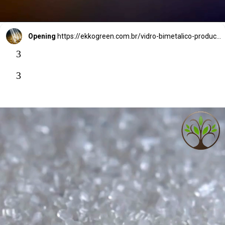
Opening
https://ekkogreen.com.br/vidro-bimetalico-producao-de-hidrogenio/?utm_source=google&utm_medium=web-stories&utm_campaign=energia-solar
3
3