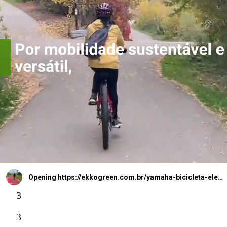
Opening
https://ekkogreen.com.br/yamaha-bicicleta-eletrica-versatil/?utm_source=google&utm_medium=web-stories&utm_campaign=bicicleta-eletrica
3
3