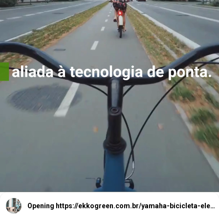
aliada à
tecnologia de
ponta.
Opening
https://ekkogreen.com.br/yamaha-bicicleta-eletrica-versatil/?utm_source=google&utm_medium=web-stories&utm_campaign=bicicleta-eletrica