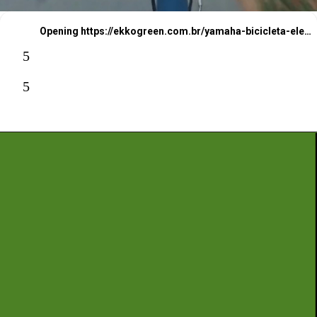
Opening
https://ekkogreen.com.br/yamaha-bicicleta-eletrica-versatil/?utm_source=google&utm_medium=web-stories&utm_campaign=bicicleta-eletrica
5
5