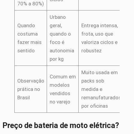
70% a 80%)
Urbano
Mo
Quando
geral,
Entrega intensa,
bar
costuma
quando o
frota, uso que
e t
fazer mais
foco é
valoriza ciclos e
fo
sentido
autonomia
robustez
cus
por kg
Muito usada em
Rep
Comum em
Observação
packs sob
mas
modelos
prática no
medida e
no 
vendidos
Brasil
remanufaturados
(vi
no varejo
por oficinas
pe
Preço de bateria de moto elétrica?