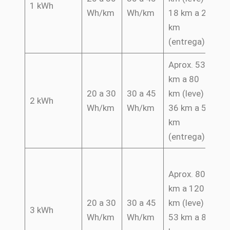
1 kWh
e 
Wh/km
Wh/km
18 km a 27
r
km
(entrega)
Aprox. 53
km a 80
M
20 a 30
30 a 45
km (leve) /
m
2 kWh
Wh/km
Wh/km
36 km a 53
pa
km
de
(entrega)
C
Aprox. 80
a
km a 120
vi
20 a 30
30 a 45
km (leve) /
di
3 kWh
Wh/km
Wh/km
53 km a 80
ch