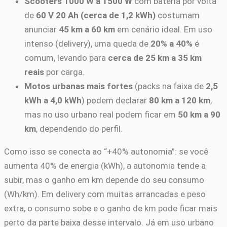
Scooters 1000 W a 1500 W
com bateria por volta
de
60 V 20 Ah (cerca de 1,2 kWh)
costumam
anunciar
45 km a 60 km
em cenário ideal. Em uso
intenso (delivery), uma queda de
20% a 40%
é
comum, levando para
cerca de 25 km a 35 km
reais
por carga.
Motos urbanas mais fortes
(packs na faixa de
2,5
kWh a 4,0 kWh
) podem declarar
80 km a 120 km
,
mas no uso urbano real podem ficar em
50 km a 90
km
, dependendo do perfil.
Como isso se conecta ao “+40% autonomia”: se você
aumenta 40% de energia (kWh), a autonomia tende a
subir, mas o ganho em km depende do seu consumo
(Wh/km). Em delivery com muitas arrancadas e peso
extra, o consumo sobe e o ganho de km pode ficar mais
perto da parte baixa desse intervalo. Já em uso urbano