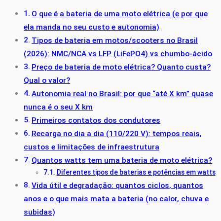
O que é a bateria de uma moto elétrica (e por que
ela manda no seu custo e autonomia)
Tipos de bateria em motos/scooters no Brasil
(2026): NMC/NCA vs LFP (LiFePO4) vs chumbo-ácido
Preço de bateria de moto elétrica? Quanto custa?
Qual o valor?
Autonomia real no Brasil: por que “até X km” quase
nunca é o seu X km
Primeiros contatos dos condutores
Recarga no dia a dia (110/220 V): tempos reais,
custos e limitações de infraestrutura
Quantos watts tem uma bateria de moto elétrica?
Diferentes tipos de baterias e potências em watts
Vida útil e degradação: quantos ciclos, quantos
anos e o que mais mata a bateria (no calor, chuva e
subidas)