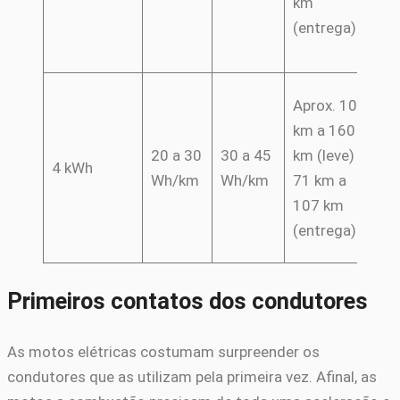
km
c
(entrega)
re
pa
B
Aprox. 107
pa
km a 160
ro
20 a 30
30 a 45
km (leve) /
4 kWh
lo
Wh/km
Wh/km
71 km a
m
107 km
pe
(entrega)
c
Primeiros contatos dos condutores
As motos elétricas costumam surpreender os
condutores que as utilizam pela primeira vez. Afinal, as