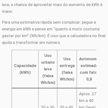
leve, a chance de aproveitar mais do aumento de kWh é
maior.
Para uma estimativa rápida sem complicar: pegue a
energia em kWh e pense em “quanto a moto costuma
gastar por km” (Wh/km). É isso que a calculadora no final
ajuda a transformar em número.
Uso
Uso
Autonomia
urbano
Capacidade
entrega
estimada
leve
(kWh)
(faixa
com fator
p
(faixa
Wh/km)
0,8
Wh/km)
Aprox. 27
km a 40
Su
20 a 30
30 a 45
km (leve) /