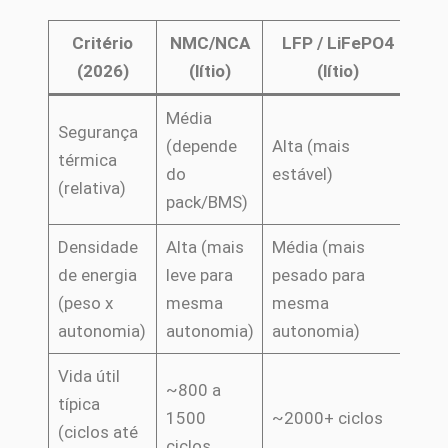
Critério
NMC/NCA
LFP / LiFePO4
Ch
(2026)
(lítio)
(lítio)
(
Média
Mé
Segurança
(depende
Alta (mais
(
te
térmica
do
estável)
ma
(relativa)
pack/BMS)
pe
Densidade
Alta (mais
Média (mais
de energia
leve para
pesado para
Bai
(peso x
mesma
mesma
pe
autonomia)
autonomia)
autonomia)
Vida útil
~800 a
típica
~3
1500
~2000+ ciclos
(ciclos até
cic
ciclos