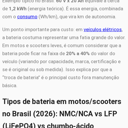
Exemplo típico no Brasil:
60 V x 20 Ah
equivale a cerca
de
1,2 kWh
(energia teórica). É essa energia, combinada
com o
consumo
(Wh/km), que vira km de autonomia.
Um ponto importante para custo: em
veículos elétricos
,
a bateria costuma representar uma fatia grande do valor.
Em motos e scooters leves, é comum considerar que a
bateria pode ficar na faixa de
20% a 40%
do valor do
veículo (variando por capacidade, marca, certificação e
se é original ou sob medida). Isso explica por que a
“troca de bateria” é o principal custo fora manutenção
básica.
Tipos de bateria em motos/scooters
no Brasil (2026): NMC/NCA vs LFP
(LiFePO4) vs chumbo-ácido