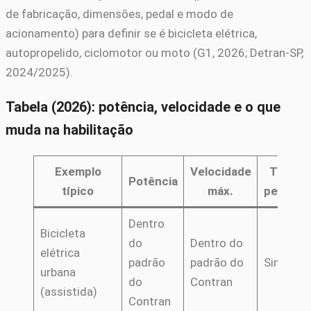
de fabricação, dimensões, pedal e modo de
acionamento) para definir se é bicicleta elétrica,
autopropelido, ciclomotor ou moto (G1, 2026; Detran-SP,
2024/2025).
Tabela (2026): potência, velocidade e o que
muda na habilitação
Exemplo
Velocidade
Tem
Potência
típico
máx.
pedal?
Dentro
Bicicleta
do
Dentro do
elétrica
padrão
padrão do
Sim
urbana
do
Contran
(assistida)
Contran