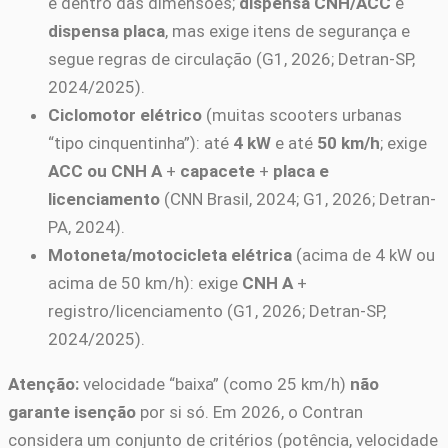
e dentro das dimensões;
dispensa CNH/ACC
e
dispensa placa
, mas exige itens de segurança e
segue regras de circulação (G1, 2026; Detran-SP,
2024/2025).
Ciclomotor elétrico
(muitas scooters urbanas
“tipo cinquentinha”): até
4 kW
e até
50 km/h
; exige
ACC ou CNH A
+
capacete
+
placa e
licenciamento
(CNN Brasil, 2024; G1, 2026; Detran-
PA, 2024).
Motoneta/motocicleta elétrica
(acima de 4 kW ou
acima de 50 km/h): exige
CNH A
+
registro/licenciamento (G1, 2026; Detran-SP,
2024/2025).
Atenção:
velocidade “baixa” (como 25 km/h)
não
garante isenção
por si só. Em 2026, o Contran
considera um conjunto de critérios (potência, velocidade