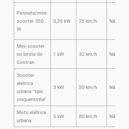
Patinete/mini-
scooter 350
0,35 kW
25 km/h
Não
W
Mini-scooter
no limite do
1 kW
32 km/h
Não
Contran
Scooter
elétrica
3 kW
50 km/h
Não
urbana “tipo
cinquentinha”
Moto elétrica
5 kW
80 km/h
Não
urbana