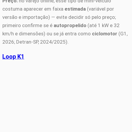
Preço:
no varejo online, esse tipo de mini-veículo
costuma aparecer em faixa
estimada
(variável por
versão e importação) — evite decidir só pelo preço;
primeiro confirme se é
autopropelido
(até 1 kW e 32
km/h e dimensões) ou se já entra como
ciclomotor
(G1,
2026; Detran-SP, 2024/2025).
Loop K1