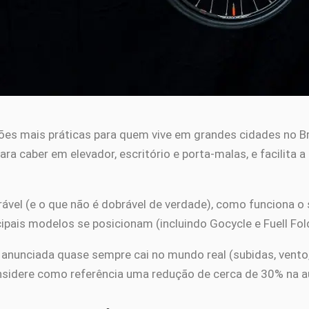
ões mais práticas para quem vive em grandes cidades no 
ra caber em elevador, escritório e porta-malas, e facilita 
rável (e o que não é dobrável de verdade), como funciona o 
ipais modelos se posicionam (incluindo Gocycle e Fuell Fol
a anunciada quase sempre cai no mundo real (subidas, vento,
nsidere como referência uma redução de cerca de 30% na 