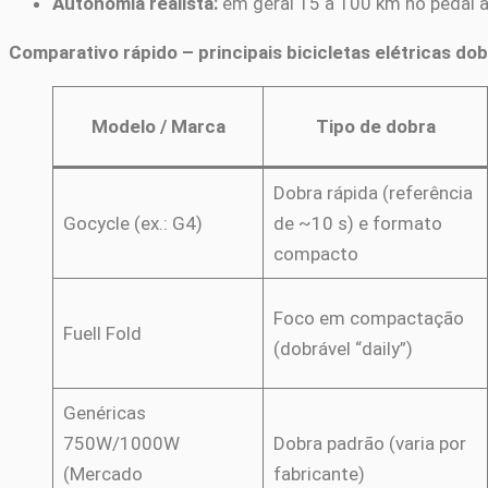
Autonomia realista:
em geral 15 a 100 km no pedal a
Comparativo rápido – principais bicicletas elétricas do
Modelo / Marca
Tipo de dobra
Dobra rápida (referência
Gocycle (ex.: G4)
de ~10 s) e formato
compacto
Foco em compactação
Fuell Fold
(dobrável “daily”)
Genéricas
750W/1000W
Dobra padrão (varia por
(Mercado
fabricante)