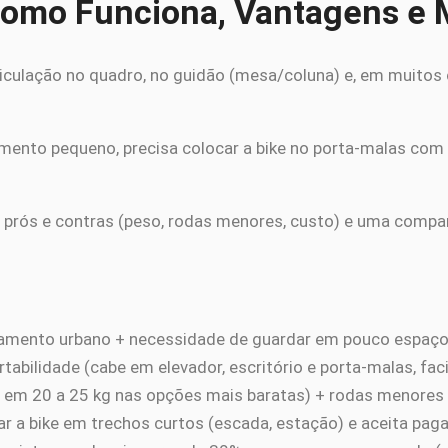
: Como Funciona, Vantagens e
ticulação no quadro, no guidão (mesa/coluna) e, em muitos c
amento pequeno, precisa colocar a bike no porta-malas com
 os prós e contras (peso, rodas menores, custo) e uma comp
mento urbano + necessidade de guardar em pouco espaço 
tabilidade (cabe em elevador, escritório e porta-malas, facil
m em 20 a 25 kg nas opções mais baratas) + rodas menores 
r a bike em trechos curtos (escada, estação) e aceita pagar