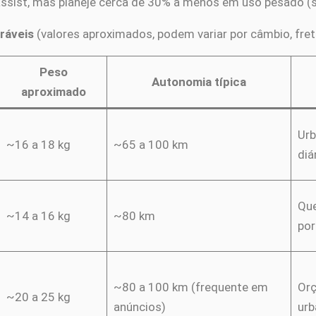
ssist, mas planeje cerca de 30% a menos em uso pesado (su
bráveis
(valores aproximados, podem variar por câmbio, fre
Peso
Autonomia típica
aproximado
Urb
~16 a 18 kg
~65 a 100 km
diá
Que
~14 a 16 kg
~80 km
por
~80 a 100 km (frequente em
Orç
~20 a 25 kg
anúncios)
ur