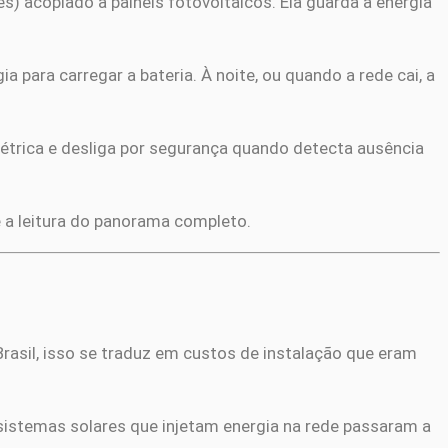
) acoplado a painéis fotovoltaicos. Ela guarda a energia
a para carregar a bateria. À noite, ou quando a rede cai, a
létrica e desliga por segurança quando detecta ausência
e a leitura do panorama completo.
Brasil, isso se traduz em custos de instalação que eram
sistemas solares que injetam energia na rede passaram a