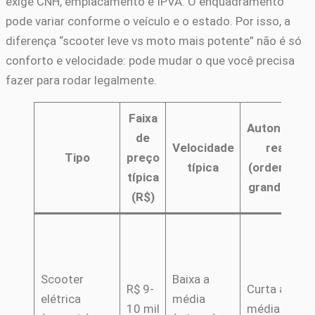
exige CNH, emplacamento e IPVA. O enquadramento
pode variar conforme o veículo e o estado. Por isso, a
diferença “scooter leve vs moto mais potente” não é só
conforto e velocidade: pode mudar o que você precisa
fazer para rodar legalmente.
Faixa
Autonomia
de
Velocidade
real
Tipo
preço
típica
(ordem de
típica
grandeza)
(R$)
Scooter
Baixa a
R$ 9-
Curta a
elétrica
média
10 mil
média