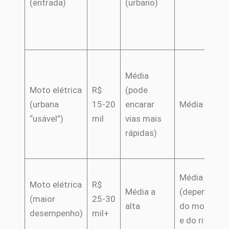
(entrada)
(urbano)
Média
Moto elétrica
R$
(pode
(urbana
15-20
encarar
Média
“usável”)
mil
vias mais
rápidas)
Média
Moto elétrica
R$
Média a
(depende
(maior
25-30
alta
do modelo
desempenho)
mil+
e do ritmo)