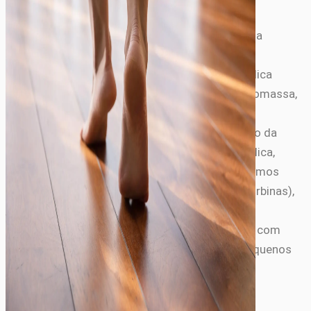
Equipe de Energia
A Equipe de Energia do Portal Ekko Green cobre a
transição energética brasileira: energia solar
fotovoltaica residencial e comercial, energia eólica
onshore e offshore, mini geração distribuída, biomassa,
hidrelétrica de pequeno porte e demais fontes
renováveis. Acompanhamos o marco regulatório da
ANEEL, dados de geração da ABSOLAR e ABEEólica,
projetos do MME e leilões A-4/A-5/A-6. Produzimos
guias de custo (R$/kWh, payback de painéis e turbinas),
análises de novos modelos de equipamentos, e
cobertura de tendências de mercado — sempre com
foco em decisões práticas para residências, pequenos
negócios e profissionais do setor.
Artigos relacionados