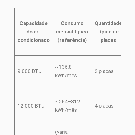
Fa
Capacidade
Consumo
Quantidade
do ar-
mensal típico
típica de
(e
condicionado
(referência)
placas
+
~R$
~136,8
9.000 BTU
2 placas
+ 
kWh/mês
de 
~R$
~264–312
+ 
12.000 BTU
4 placas
kWh/mês
1.
obr
(varia
~R$