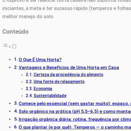
O objetivo é ser realista: horta caseira não substitui t
iniciantes, a meta é ter sucesso rápido (temperos e folh
melhor manejo do solo.
Conteúdo
O Que É Uma Horta?
Vantagens e Benefícios de Uma Horta em Casa
Certeza da procedência do alimento
Uma fonte de relaxamento
Economia
Sustentabilidade
Comece pelo essencial (sem gastar muito): espaço, 
Solo orgânico na prática (pH 5,5–6,5) e como mont
Irrigação orgânica diária: rotina, frequência por cl
O que plantar (e por quê): Temperos — o caminho ma