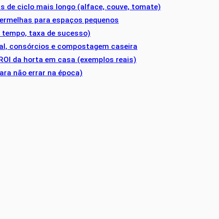
s de ciclo mais longo (alface, couve, tomate)
 vermelhas para espaços pequenos
 tempo, taxa de sucesso)
cal, consórcios e compostagem caseira
ROI da horta em casa (exemplos reais)
para não errar na época)