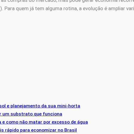
odas as compras do mercado, mas pode gerar economia recor
as). Para quem já tem alguma rotina, a evolução é ampliar 
sol e planejamento da sua mini-horta
ar um substrato que funciona
ima e como não matar por excesso de água
is rápido para economizar no Brasil