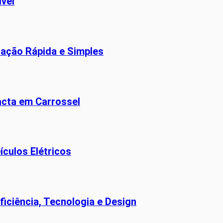
ível
lação Rápida e Simples
acta em Carrossel
culos Elétricos
ficiência, Tecnologia e Design