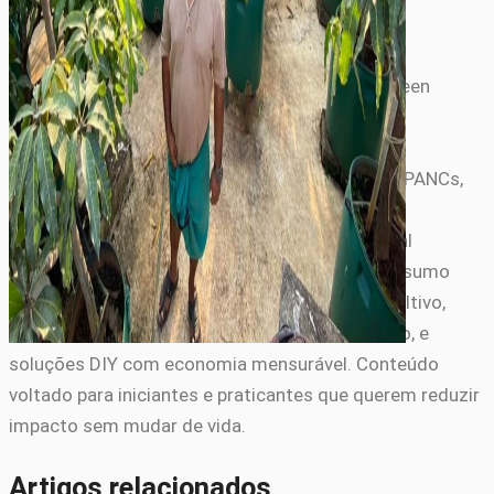
Equipe de Vida Sustentável
A Equipe de Vida Sustentável do Portal Ekko Green
produz conteúdo prático para quem aplica
sustentabilidade no dia a dia: hortas em casa e
apartamento, cultivo de temperos e hortaliças, PANCs,
agricultura urbana, decoração eco-friendly com
materiais reciclados, gestão de água residencial
(cisternas, reuso, dessalinização caseira) e consumo
consciente. Cobrimos passos detalhados de cultivo,
espécies tropicais adaptadas ao clima brasileiro, e
soluções DIY com economia mensurável. Conteúdo
voltado para iniciantes e praticantes que querem reduzir
impacto sem mudar de vida.
Artigos relacionados