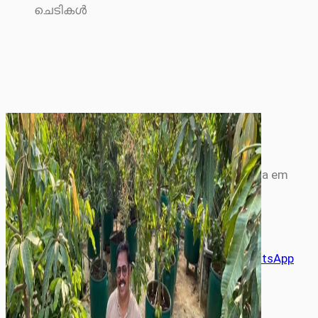
🌱 Quer aprofundar em soluções práticas de
reaproveitamento e sustentabilidade?
Veja como a economia circular pode ser aplicada em
energia, mobilidade e no dia a dia urbano:
→
Economia circular: guia completo
Compartilhe este artigo
X
Facebook
LinkedIn
WhatsApp