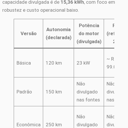
capacidade divulgada é de
15,36 kWh
, com foco em
robustez e custo operacional baixo.
Potência
Preço
Autonomia
Versão
do motor
(referênc
(declarada)
(divulgada)
2020)
~ R$
Básica
120 km
23 kW
99.000
Não
Não
Padrão
150 km
divulgado
divulgado
nas fontes
nas fonte
Não
Não
Econômica
250 km
divulgado
divulgado