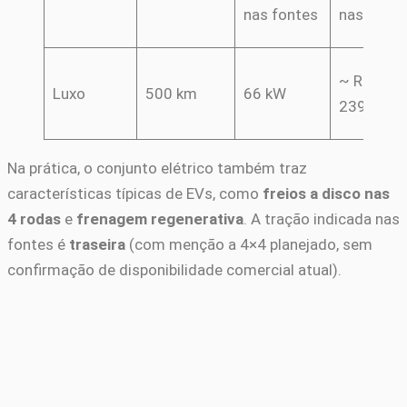
nas fontes
nas fonte
~ R$
Luxo
500 km
66 kW
239.000
Na prática, o conjunto elétrico também traz
características típicas de EVs, como
freios a disco nas
4 rodas
e
frenagem regenerativa
. A tração indicada nas
fontes é
traseira
(com menção a 4×4 planejado, sem
confirmação de disponibilidade comercial atual).