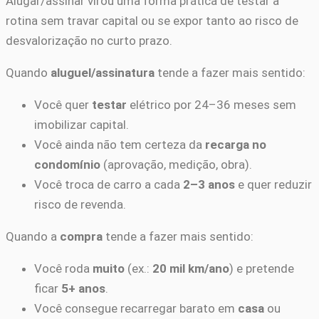
Alugar/assinar virou uma forma prática de testar a
rotina sem travar capital ou se expor tanto ao risco de
desvalorização no curto prazo.
Quando
aluguel/assinatura
tende a fazer mais sentido:
Você quer
testar
elétrico por 24–36 meses sem
imobilizar capital.
Você ainda não tem certeza da
recarga no
condomínio
(aprovação, medição, obra).
Você troca de carro a cada
2–3 anos
e quer reduzir
risco de revenda.
Quando a
compra
tende a fazer mais sentido:
Você roda
muito
(ex.:
20 mil km/ano
) e pretende
ficar
5+ anos
.
Você consegue recarregar barato em
casa
ou