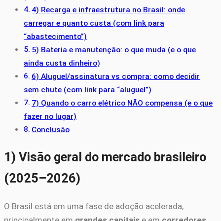
4) Recarga e infraestrutura no Brasil: onde
carregar e quanto custa (com link para
“abastecimento”)
5) Bateria e manutenção: o que muda (e o que
ainda custa dinheiro)
6) Aluguel/assinatura vs compra: como decidir
sem chute (com link para “aluguel”)
7) Quando o carro elétrico NÃO compensa (e o que
fazer no lugar)
Conclusão
1) Visão geral do mercado brasileiro
(2025–2026)
O Brasil está em uma fase de adoção acelerada,
principalmente em
grandes capitais
e em
corredores