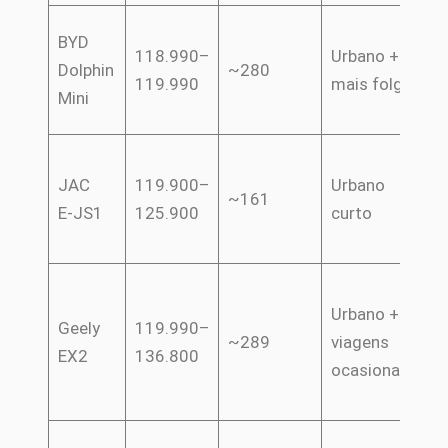
A
BYD
118.990–
Urbano +
P
Dolphin
~280
119.990
mais folga
co
Mini
pa
A
JAC
119.900–
Urbano
m
~161
E‑JS1
125.900
curto
re
fr
B
Urbano +
a
Geely
119.990–
~289
viagens
PB
EX2
136.800
ocasionais
fa
en
Ma