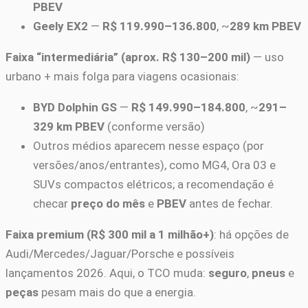
PBEV
Geely EX2
—
R$ 119.990–136.800
, ~
289 km PBEV
Faixa “intermediária” (aprox. R$ 130–200 mil)
— uso
urbano + mais folga para viagens ocasionais:
BYD Dolphin GS
—
R$ 149.990–184.800
, ~
291–
329 km PBEV
(conforme versão)
Outros médios aparecem nesse espaço (por
versões/anos/entrantes), como MG4, Ora 03 e
SUVs compactos elétricos; a recomendação é
checar
preço do mês
e
PBEV
antes de fechar.
Faixa premium (R$ 300 mil a 1 milhão+)
: há opções de
Audi/Mercedes/Jaguar/Porsche e possíveis
lançamentos 2026. Aqui, o TCO muda:
seguro
,
pneus
e
peças
pesam mais do que a energia.