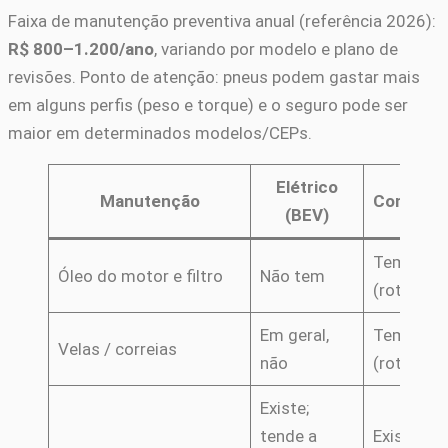
Faixa de manutenção preventiva anual (referência 2026):
R$ 800–1.200/ano
, variando por modelo e plano de
revisões. Ponto de atenção: pneus podem gastar mais
em alguns perfis (peso e torque) e o seguro pode ser
maior em determinados modelos/CEPs.
Elétrico
Manutenção
Combust
(BEV)
Tem
Óleo do motor e filtro
Não tem
(rotina)
Em geral,
Tem
Velas / correias
não
(rotina)
Existe;
tende a
Existe;