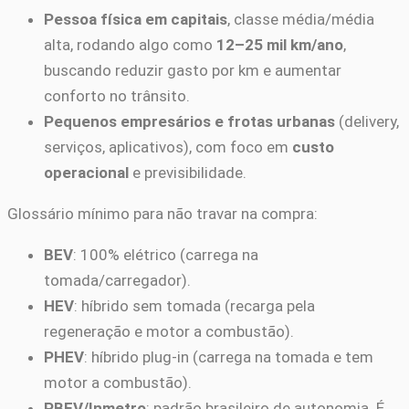
Pessoa física em capitais
, classe média/média
alta, rodando algo como
12–25 mil km/ano
,
buscando reduzir gasto por km e aumentar
conforto no trânsito.
Pequenos empresários e frotas urbanas
(delivery,
serviços, aplicativos), com foco em
custo
operacional
e previsibilidade.
Glossário mínimo para não travar na compra:
BEV
: 100% elétrico (carrega na
tomada/carregador).
HEV
: híbrido sem tomada (recarga pela
regeneração e motor a combustão).
PHEV
: híbrido plug-in (carrega na tomada e tem
motor a combustão).
PBEV/Inmetro
: padrão brasileiro de autonomia. É