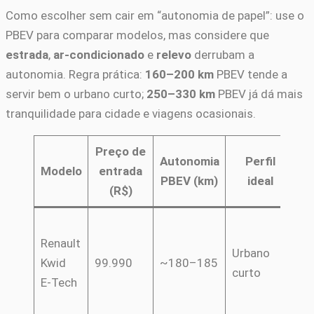
Como escolher sem cair em “autonomia de papel”: use o
PBEV para comparar modelos, mas considere que
estrada
,
ar-condicionado
e
relevo
derrubam a
autonomia. Regra prática:
160–200 km
PBEV tende a
servir bem o urbano curto;
250–330 km
PBEV já dá mais
tranquilidade para cidade e viagens ocasionais.
Preço de
Autonomia
Perfil
Modelo
entrada
O
PBEV (km)
ideal
(R$)
Bo
Renault
en
Urbano
Kwid
99.990
~180–185
ex
curto
E‑Tech
de
be