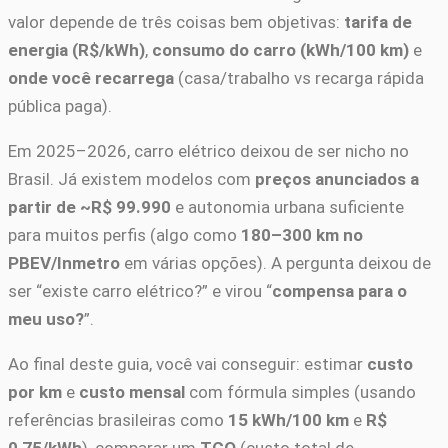
valor depende de três coisas bem objetivas:
tarifa de
energia (R$/kWh)
,
consumo do carro (kWh/100 km)
e
onde você recarrega
(casa/trabalho vs recarga rápida
pública paga).
Em 2025–2026, carro elétrico deixou de ser nicho no
Brasil. Já existem modelos com
preços anunciados a
partir de ~R$ 99.990
e autonomia urbana suficiente
para muitos perfis (algo como
180–300 km no
PBEV/Inmetro
em várias opções). A pergunta deixou de
ser “existe carro elétrico?” e virou “
compensa para o
meu uso?
”.
Ao final deste guia, você vai conseguir: estimar
custo
por km
e
custo mensal
com fórmula simples (usando
referências brasileiras como
15 kWh/100 km
e
R$
0,75/kWh
), comparar um
TCO
(custo total de