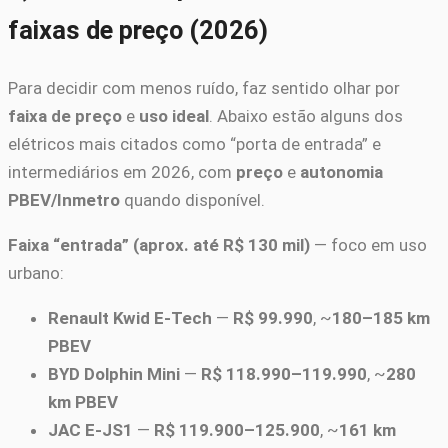
faixas de preço (2026)
Para decidir com menos ruído, faz sentido olhar por
faixa de preço
e
uso ideal
. Abaixo estão alguns dos
elétricos mais citados como “porta de entrada” e
intermediários em 2026, com
preço
e
autonomia
PBEV/Inmetro
quando disponível.
Faixa “entrada” (aprox. até R$ 130 mil)
— foco em uso
urbano:
Renault Kwid E‑Tech
—
R$ 99.990
, ~
180–185 km
PBEV
BYD Dolphin Mini
—
R$ 118.990–119.990
, ~
280
km PBEV
JAC E‑JS1
—
R$ 119.900–125.900
, ~
161 km