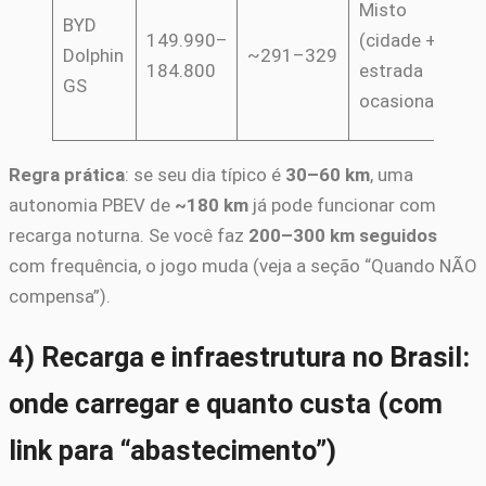
Misto
BYD
c
149.990–
(cidade +
Dolphin
~291–329
fa
184.800
estrada
GS
“p
ocasional)
vi
Regra prática
: se seu dia típico é
30–60 km
, uma
autonomia PBEV de
~180 km
já pode funcionar com
recarga noturna. Se você faz
200–300 km seguidos
com frequência, o jogo muda (veja a seção “Quando NÃO
compensa”).
4) Recarga e infraestrutura no Brasil:
onde carregar e quanto custa (com
link para “abastecimento”)