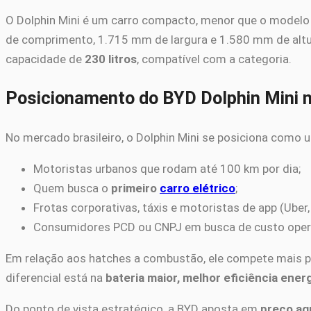
O Dolphin Mini é um carro compacto, menor que o model
de comprimento, 1.715 mm de largura e 1.580 mm de altu
capacidade de
230 litros
, compatível com a categoria.
Posicionamento do BYD Dolphin Mini n
No mercado brasileiro, o Dolphin Mini se posiciona como
Motoristas urbanos que rodam até 100 km por dia;
Quem busca o
primeiro
carro elétrico
;
Frotas corporativas, táxis e motoristas de app (Uber,
Consumidores PCD ou CNPJ em busca de custo oper
Em relação aos hatches a combustão, ele compete mais 
diferencial está na
bateria maior, melhor eficiência ene
Do ponto de vista estratégico, a BYD aposta em
preço agr