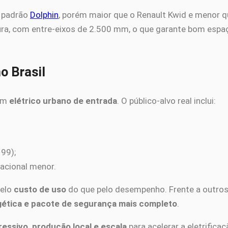
o padrão
Dolphin
, porém maior que o Renault Kwid e menor 
ra, com entre-eixos de 2.500 mm, o que garante bom espaç
o Brasil
 um
elétrico urbano de entrada
. O público-alvo real inclui:
 99);
acional menor.
pelo
custo de uso
do que pelo desempenho. Frente a outros
rgética e pacote de segurança mais completo
.
essivo, produção local e escala
para acelerar a eletrific