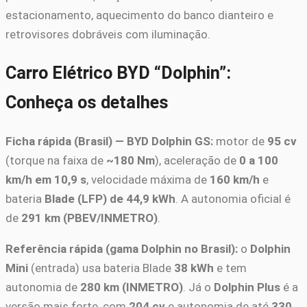
estacionamento, aquecimento do banco dianteiro e
retrovisores dobráveis com iluminação.
Carro Elétrico BYD “Dolphin”:
Conheça os detalhes
Ficha rápida (Brasil) — BYD Dolphin GS:
motor de
95 cv
(torque na faixa de
~180 Nm
), aceleração de
0 a 100
km/h em 10,9 s
, velocidade máxima de
160 km/h
e
bateria
Blade (LFP) de 44,9 kWh
. A autonomia oficial é
de
291 km (PBEV/INMETRO)
.
Referência rápida (gama Dolphin no Brasil):
o
Dolphin
Mini
(entrada) usa bateria Blade
38 kWh
e tem
autonomia de
280 km (INMETRO)
. Já o
Dolphin Plus
é a
versão mais forte, com
204 cv
e autonomia de até
330