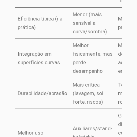
integr
Menor (mais
Eficiência típica (na
Maior (
sensível a
prática)
previsíve
curva/sombra)
Melhor
Mais difí
Integração em
fisicamente, mas
de
superfícies curvas
perde
acomod
desempenho
em curv
Mais crítica
Tende a
Durabilidade/abrasão
(lavagem, sol
mais
forte, riscos)
robusto
Ganho
diário m
Auxiliares/stand-
Melhor uso
consist