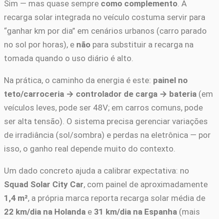
Sim — mas quase sempre
como complemento
. A
recarga solar integrada no veículo costuma servir para
“ganhar km por dia” em cenários urbanos (carro parado
no sol por horas), e
não
para substituir a recarga na
tomada quando o uso diário é alto.
Na prática, o caminho da energia é este:
painel no
teto/carroceria → controlador de carga → bateria
(em
veículos leves, pode ser 48V; em carros comuns, pode
ser alta tensão). O sistema precisa gerenciar variações
de irradiância (sol/sombra) e perdas na eletrônica — por
isso, o ganho real depende muito do contexto.
Um dado concreto ajuda a calibrar expectativa: no
Squad Solar City Car
, com painel de aproximadamente
1,4 m²
, a própria marca reporta recarga solar média de
22 km/dia na Holanda
e
31 km/dia na Espanha
(mais