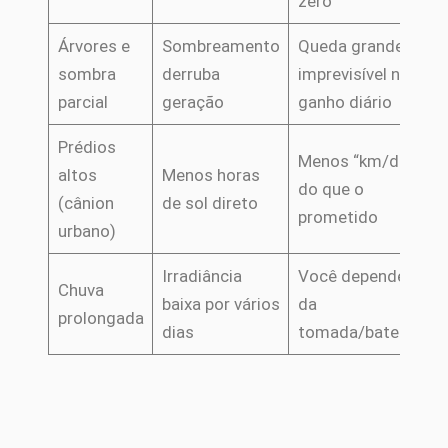
zero
Árvores e
Sombreamento
Queda grande e
sombra
derruba
imprevisível no
parcial
geração
ganho diário
Prédios
Menos “km/dia”
altos
Menos horas
do que o
(cânion
de sol direto
prometido
urbano)
Irradiância
Você depende
Chuva
baixa por vários
da
prolongada
dias
tomada/bateria