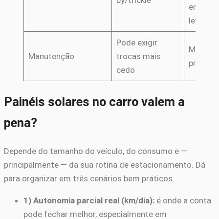
by/trickle
em veíc
leves
Pode exigir
Mais
Manutenção
trocas mais
previsív
cedo
Painéis solares no carro valem a
pena?
Depende do tamanho do veículo, do consumo e —
principalmente — da sua rotina de estacionamento. Dá
para organizar em três cenários bem práticos.
1) Autonomia parcial real (km/dia):
é onde a conta
pode fechar melhor, especialmente em