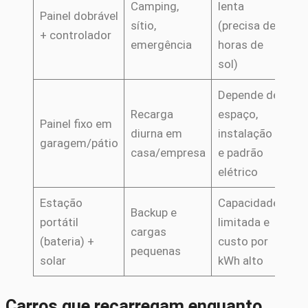
Camping,
lenta
Painel dobrável
sítio,
(precisa de
+ controlador
emergência
horas de
sol)
Depende de
Recarga
espaço,
Painel fixo em
diurna em
instalação
garagem/pátio
casa/empresa
e padrão
elétrico
Estação
Capacidade
Backup e
portátil
limitada e
cargas
(bateria) +
custo por
pequenas
solar
kWh alto
Carros que recarregam enquanto