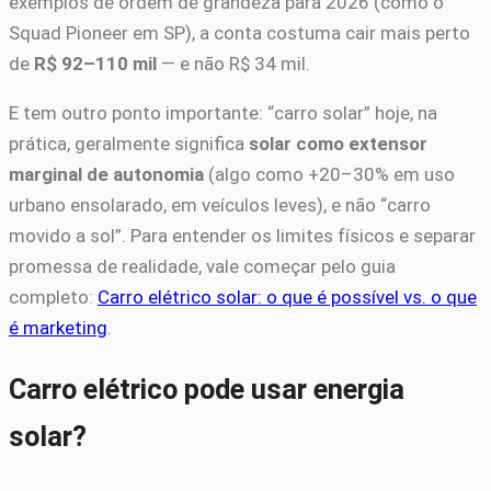
exemplos de ordem de grandeza para 2026 (como o
Squad Pioneer em SP), a conta costuma cair mais perto
de
R$ 92–110 mil
— e não R$ 34 mil.
E tem outro ponto importante: “carro solar” hoje, na
prática, geralmente significa
solar como extensor
marginal de autonomia
(algo como +20–30% em uso
urbano ensolarado, em veículos leves), e não “carro
movido a sol”. Para entender os limites físicos e separar
promessa de realidade, vale começar pelo guia
completo:
Carro elétrico solar: o que é possível vs. o que
é marketing
.
Carro elétrico pode usar energia
solar?