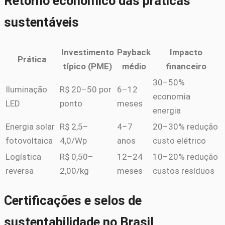
Retorno econômico das práticas
sustentáveis
Investimento
Payback
Impacto
Prática
típico (PME)
médio
financeiro
30–50%
Iluminação
R$ 20–50 por
6–12
economia
LED
ponto
meses
energia
Energia solar
R$ 2,5–
4–7
20–30% redução
fotovoltaica
4,0/Wp
anos
custo elétrico
Logística
R$ 0,50–
12–24
10–20% redução
reversa
2,00/kg
meses
custos resíduos
Certificações e selos de
sustentabilidade no Brasil