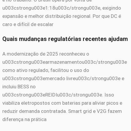
u003cstrongu003e1:18u003c/strongu003e, exigindo
expansão e melhor distribuição regional. Por que DC é
caro e difícil de escalar
Quais mudanças regulatórias recentes ajudam
A modernização de 2025 reconheceu o
u003cstrongu003earmazenamentou003c/strongu003e
como ativo regulado, facilitou o uso do
u003cstrongu003emercado livreu003c/strongu003e e
incluiu BESS no
u003cstrongu003eREIDIu003c/strongu003e. Isso
viabiliza eletropostos com baterias para aliviar picos e
reduzir demanda contratada. Smart grid e V2G fazem
diferença na prática