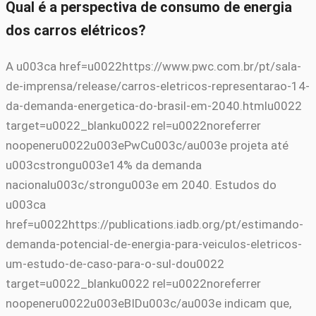
Qual é a perspectiva de consumo de energia
dos carros elétricos?
A u003ca href=u0022https://www.pwc.com.br/pt/sala-
de-imprensa/release/carros-eletricos-representarao-14-
da-demanda-energetica-do-brasil-em-2040.htmlu0022
target=u0022_blanku0022 rel=u0022noreferrer
noopeneru0022u003ePwCu003c/au003e projeta até
u003cstrongu003e14% da demanda
nacionalu003c/strongu003e em 2040. Estudos do
u003ca
href=u0022https://publications.iadb.org/pt/estimando-
demanda-potencial-de-energia-para-veiculos-eletricos-
um-estudo-de-caso-para-o-sul-dou0022
target=u0022_blanku0022 rel=u0022noreferrer
noopeneru0022u003eBIDu003c/au003e indicam que,