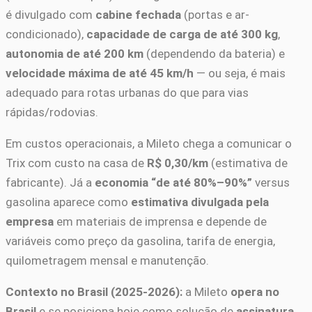
é divulgado com
cabine fechada
(portas e ar-
condicionado),
capacidade de carga de até 300 kg
,
autonomia de até 200 km
(dependendo da bateria) e
velocidade máxima de até 45 km/h
— ou seja, é mais
adequado para rotas urbanas do que para vias
rápidas/rodovias.
Em custos operacionais, a Mileto chega a comunicar o
Trix com custo na casa de
R$ 0,30/km
(estimativa de
fabricante). Já a
economia “de até 80%–90%”
versus
gasolina aparece como
estimativa divulgada pela
empresa
em materiais de imprensa e depende de
variáveis como preço da gasolina, tarifa de energia,
quilometragem mensal e manutenção.
Contexto no Brasil (2025-2026):
a Mileto
opera no
Brasil
e se posiciona hoje como solução de
assinatura