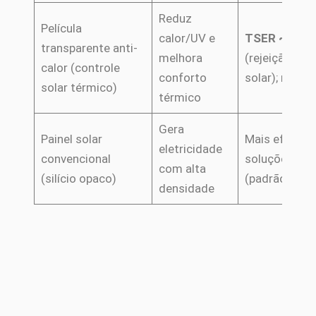
Reduz
Película
calor/UV e
TSER ~50% 
transparente anti-
melhora
(rejeição de 
calor (controle
conforto
solar); não g
solar térmico)
térmico
Gera
Painel solar
Mais eficient
eletricidade
convencional
soluções tra
com alta
(silício opaco)
(padrão de m
densidade