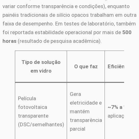
variar conforme transparência e condições), enquanto
painéis tradicionais de silício opacos trabalham em outra
faixa de desempenho. Em testes de laboratório, também
foi reportada estabilidade operacional por mais de
500
horas
(resultado de pesquisa acadêmica).
Tipo de solução
O que faz
Eficiência/
em vidro
Gera
Película
eletricidade e
fotovoltaica
~7% a 10%
(p
mantém
transparente
aplicações de
transparência
(DSC/semelhantes)
parcial