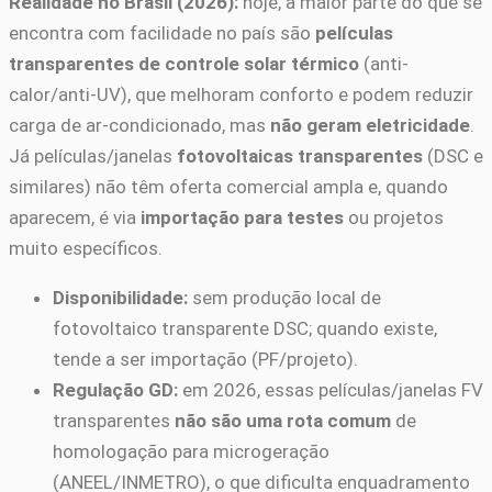
Realidade no Brasil (2026):
hoje, a maior parte do que se
encontra com facilidade no país são
películas
transparentes de controle solar térmico
(anti-
calor/anti-UV), que melhoram conforto e podem reduzir
carga de ar-condicionado, mas
não geram eletricidade
.
Já películas/janelas
fotovoltaicas transparentes
(DSC e
similares) não têm oferta comercial ampla e, quando
aparecem, é via
importação para testes
ou projetos
muito específicos.
Disponibilidade:
sem produção local de
fotovoltaico transparente DSC; quando existe,
tende a ser importação (PF/projeto).
Regulação GD:
em 2026, essas películas/janelas FV
transparentes
não são uma rota comum
de
homologação para microgeração
(ANEEL/INMETRO), o que dificulta enquadramento