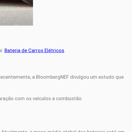
i:
Bateria de Carros Elétricos
.
 Recentemente, a BloombergNEF divulgou um estudo que
paração com os veículos a combustão.
Atualmente, o preço médio global das baterias está em