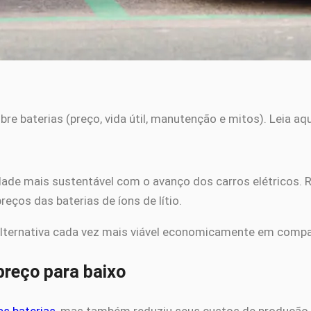
re baterias (preço, vida útil, manutenção e mitos). Leia aqu
ade mais sustentável com o avanço dos carros elétricos.
reços das baterias de íons de lítio.
a alternativa cada vez mais viável economicamente em com
preço para baixo
as baterias
, mas também reduziu seus custos de produção. 