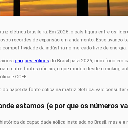
riz elétrica brasileira. Em 2026, o país figura entre os lí
 novos recordes de expansão em andamento. Esse avanço t
a competitividade da indústria no mercado livre de energia.
maiores
parques eólicos
do Brasil para 2026, com foco em c
am entre fontes oficiais, o que mudou desde o ranking ante
ólica e CCEE.
e do papel da fonte eólica na matriz elétrica, vale consult
 onde estamos (e por que os números va
tórica da capacidade eólica instalada no Brasil, mas ele 