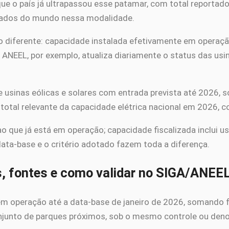
ue o país já ultrapassou esse patamar, com total reporta
rcados do mundo nessa modalidade.
o diferente: capacidade instalada efetivamente em operaç
 ANEEL, por exemplo, atualiza diariamente o status das us
 usinas eólicas e solares com entrada prevista até 2026,
tal relevante da capacidade elétrica nacional em 2026, com
o que já está em operação; capacidade fiscalizada inclui u
data-base e o critério adotado fazem toda a diferença.
s, fontes e como validar no SIGA/ANEE
m operação até a data-base de janeiro de 2026, somando fa
(conjunto de parques próximos, sob o mesmo controle ou den