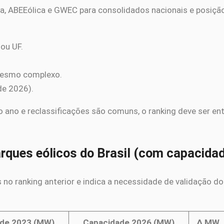
a, ABEEólica e GWEC para consolidados nacionais e posição
ou UF.
mesmo complexo.
de 2026).
no e reclassificações são comuns, o ranking deve ser ent
arques eólicos do Brasil (com capaci
 no ranking anterior e indica a necessidade de validação 
de 2023 (MW)
Capacidade 2026 (MW)
Δ MW