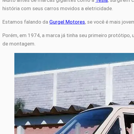
Muito antes de marcas gigantes como a
Tesla
, surgirem c
história com seus carros movidos a eletricidade.
Estamos falando da
Gurgel Motores
, se você é mais jove
Porém, em 1974, a marca já tinha seu primeiro protótipo,
de montagem.