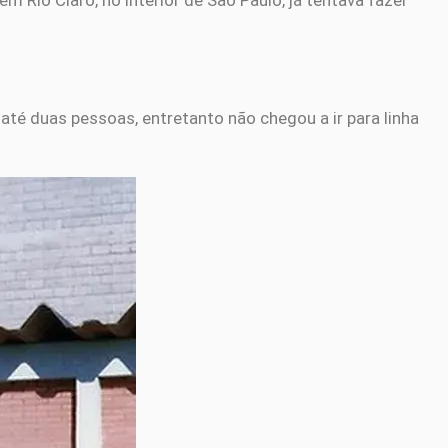
em Rio Claro, no interior de São Paulo, já tentava fazer
 até duas pessoas, entretanto não chegou a ir para linha