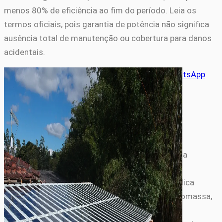
menos 80% de eficiência ao fim do período. Leia os
termos oficiais, pois garantia de potência não significa
ausência total de manutenção ou cobertura para danos
acidentais.
Compartilhe este artigo
X
Facebook
LinkedIn
WhatsApp
Equipe de Energia
A Equipe de Energia do Portal Ekko Green cobre a
transição energética brasileira: energia solar
fotovoltaica residencial e comercial, energia eólica
onshore e offshore, mini geração distribuída, biomassa,
hidrelétrica de pequeno porte e demais fontes