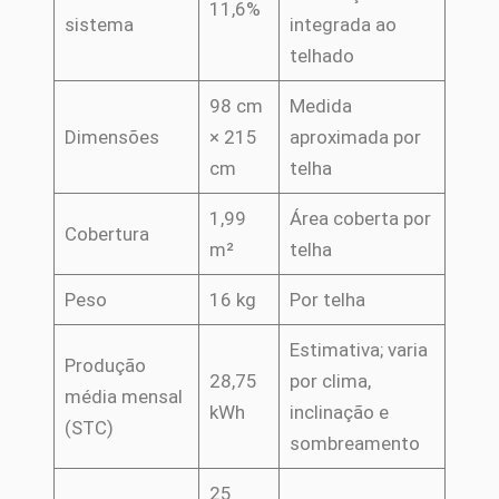
11,6%
sistema
integrada ao
telhado
98 cm
Medida
Dimensões
× 215
aproximada por
cm
telha
1,99
Área coberta por
Cobertura
m²
telha
Peso
16 kg
Por telha
Estimativa; varia
Produção
28,75
por clima,
média mensal
kWh
inclinação e
(STC)
sombreamento
25