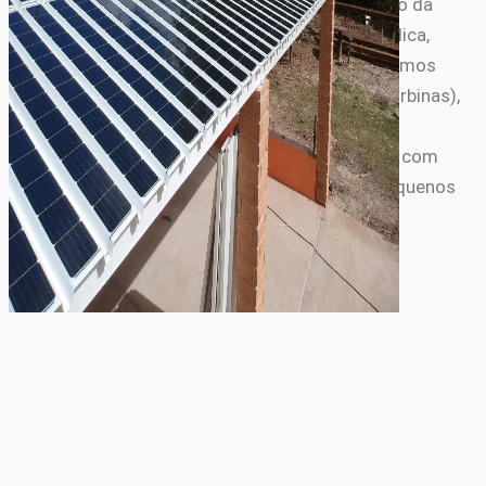
renováveis. Acompanhamos o marco regulatório da
ANEEL, dados de geração da ABSOLAR e ABEEólica,
projetos do MME e leilões A-4/A-5/A-6. Produzimos
guias de custo (R$/kWh, payback de painéis e turbinas),
análises de novos modelos de equipamentos, e
cobertura de tendências de mercado — sempre com
foco em decisões práticas para residências, pequenos
negócios e profissionais do setor.
Artigos relacionados