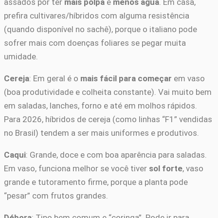
assados por ter
mais polpa
e
menos água
. Em casa,
prefira cultivares/híbridos com alguma resistência
(quando disponível no sachê), porque o italiano pode
sofrer mais com doenças foliares se pegar muita
umidade.
Cereja
: Em geral é o
mais fácil para começar
em vaso
(boa produtividade e colheita constante). Vai muito bem
em saladas, lanches, forno e até em molhos rápidos.
Para 2026, híbridos de cereja (como linhas “F1” vendidas
no Brasil) tendem a ser mais uniformes e produtivos.
Caqui
: Grande, doce e com boa aparência para saladas.
Em vaso, funciona melhor se você tiver
sol forte
, vaso
grande e tutoramento firme, porque a planta pode
“pesar” com frutos grandes.
Débora
: Tipo bem comum e “coringa”. Pode ir para