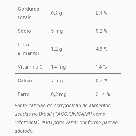
Gorduras
0,2 g
0,4 %
totais
Sódio
5 mg
0,2 %
Fibra
1,2 g
4,8 %
alimentar
Vitamina C
14 mg
14 %
Cálcio
7 mg
0,7 %
Ferro
0,3 mg
2–4 %
Fonte: tabelas de composição de alimentos
usadas no Brasil (TACO/UNICAMP como
referência). %VD pode variar conforme padrão
adotado.