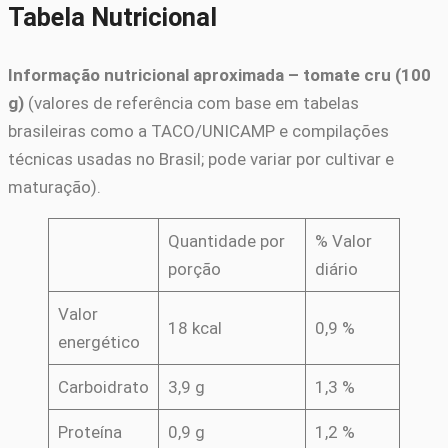
Tabela Nutricional
Informação nutricional aproximada – tomate cru (100
g)
(valores de referência com base em tabelas
brasileiras como a TACO/UNICAMP e compilações
técnicas usadas no Brasil; pode variar por cultivar e
maturação).
Quantidade por
% Valor
porção
diário
Valor
18 kcal
0,9 %
energético
Carboidrato
3,9 g
1,3 %
Proteína
0,9 g
1,2 %