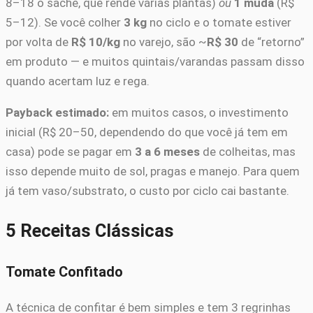
8–18 o sachê, que rende várias plantas)
ou
1 muda
(R$
5–12). Se você colher
3 kg
no ciclo e o tomate estiver
por volta de
R$ 10/kg
no varejo, são ~
R$ 30
de “retorno”
em produto — e muitos quintais/varandas passam disso
quando acertam luz e rega.
Payback estimado:
em muitos casos, o investimento
inicial (R$ 20–50, dependendo do que você já tem em
casa) pode se pagar em
3 a 6 meses
de colheitas, mas
isso depende muito de sol, pragas e manejo. Para quem
já tem vaso/substrato, o custo por ciclo cai bastante.
5 Receitas Clássicas
Tomate Confitado
A técnica de confitar é bem simples e tem 3 regrinhas