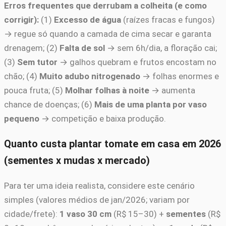
Erros frequentes que derrubam a colheita (e como
corrigir):
(1)
Excesso de água
(raízes fracas e fungos)
→ regue só quando a camada de cima secar e garanta
drenagem; (2)
Falta de sol
→ sem 6h/dia, a floração cai;
(3)
Sem tutor
→ galhos quebram e frutos encostam no
chão; (4)
Muito adubo nitrogenado
→ folhas enormes e
pouca fruta; (5)
Molhar folhas à noite
→ aumenta
chance de doenças; (6)
Mais de uma planta por vaso
pequeno
→ competição e baixa produção.
Quanto custa plantar tomate em casa em 2026
(sementes x mudas x mercado)
Para ter uma ideia realista, considere este cenário
simples (valores médios de jan/2026; variam por
cidade/frete):
1 vaso 30 cm
(R$ 15–30) +
sementes
(R$