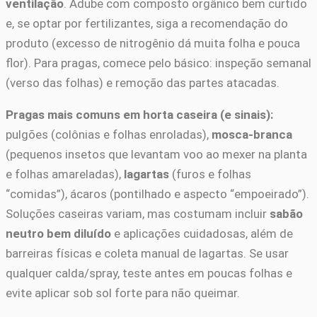
ventilação
. Adube com composto orgânico bem curtido
e, se optar por fertilizantes, siga a recomendação do
produto (excesso de nitrogênio dá muita folha e pouca
flor). Para pragas, comece pelo básico: inspeção semanal
(verso das folhas) e remoção das partes atacadas.
Pragas mais comuns em horta caseira (e sinais):
pulgões (colônias e folhas enroladas),
mosca-branca
(pequenos insetos que levantam voo ao mexer na planta
e folhas amareladas),
lagartas
(furos e folhas
“comidas”), ácaros (pontilhado e aspecto “empoeirado”).
Soluções caseiras variam, mas costumam incluir
sabão
neutro bem diluído
e aplicações cuidadosas, além de
barreiras físicas e coleta manual de lagartas. Se usar
qualquer calda/spray, teste antes em poucas folhas e
evite aplicar sob sol forte para não queimar.