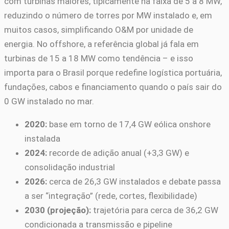
com turbinas maiores, tipicamente na faixa de 5 a 8 MW,
reduzindo o número de torres por MW instalado e, em
muitos casos, simplificando O&M por unidade de
energia. No offshore, a referência global já fala em
turbinas de 15 a 18 MW como tendência – e isso
importa para o Brasil porque redefine logística portuária,
fundações, cabos e financiamento quando o país sair do
0 GW instalado no mar.
2020:
base em torno de 17,4 GW eólica onshore
instalada
2024:
recorde de adição anual (+3,3 GW) e
consolidação industrial
2026:
cerca de 26,3 GW instalados e debate passa
a ser “integração” (rede, cortes, flexibilidade)
2030 (projeção):
trajetória para cerca de 36,2 GW
condicionada a transmissão e pipeline