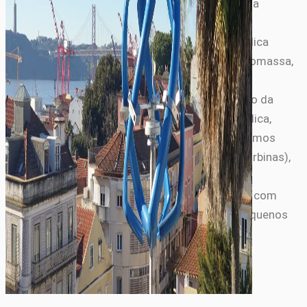
A Equipe de Energia do Portal Ekko Green cobre a
transição energética brasileira: energia solar
fotovoltaica residencial e comercial, energia eólica
onshore e offshore, mini geração distribuída, biomassa,
hidrelétrica de pequeno porte e demais fontes
renováveis. Acompanhamos o marco regulatório da
ANEEL, dados de geração da ABSOLAR e ABEEólica,
projetos do MME e leilões A-4/A-5/A-6. Produzimos
guias de custo (R$/kWh, payback de painéis e turbinas),
análises de novos modelos de equipamentos, e
cobertura de tendências de mercado — sempre com
foco em decisões práticas para residências, pequenos
negócios e profissionais do setor.
Artigos relacionados