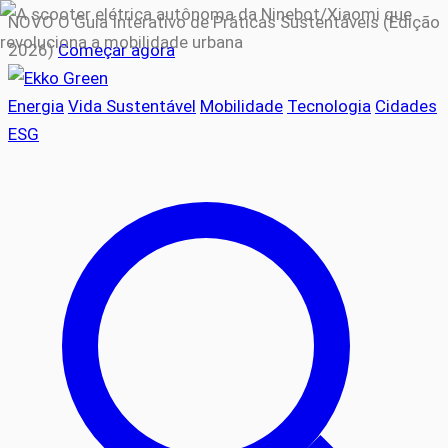
NOVO
O Guia Interativo de Práticas Sustentáveis (Edição
2026)
Começar agora
Energia
Vida Sustentável
Mobilidade
Tecnologia
Cidades
ESG